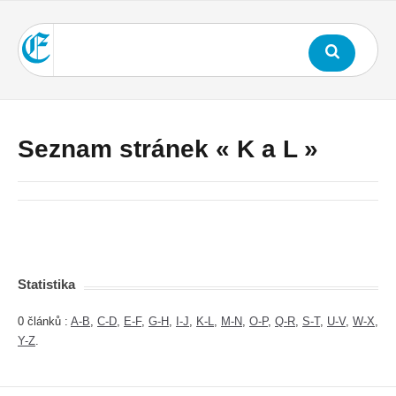
Seznam stránek « K a L »
Statistika
0 článků :
A-B
,
C-D
,
E-F
,
G-H
,
I-J
,
K-L
,
M-N
,
O-P
,
Q-R
,
S-T
,
U-V
,
W-X
,
Y-Z
.