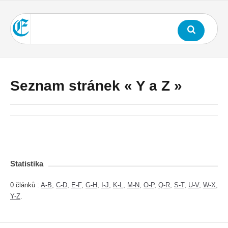
Seznam stránek « Y a Z »
Statistika
0 článků :
A-B
,
C-D
,
E-F
,
G-H
,
I-J
,
K-L
,
M-N
,
O-P
,
Q-R
,
S-T
,
U-V
,
W-X
,
Y-Z
.